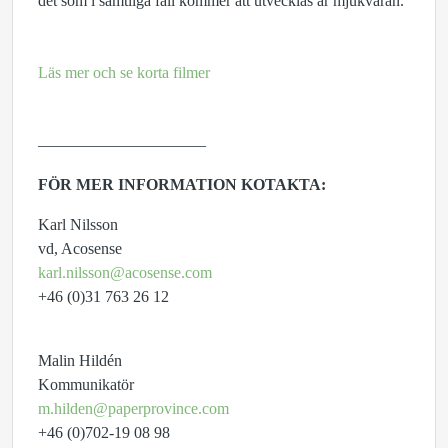
det som i samtliga fall kommer att utvecklas är mjukvaran.
Läs mer och se korta filmer
–––––––––––––––––––––
FÖR MER INFORMATION KOTAKTA:
Karl Nilsson
vd, Acosense
karl.nilsson@acosense.com
+46 (0)31 763 26 12
Malin Hildén
Kommunikatör
m.hilden@paperprovince.com
+46 (0)702-19 08 98