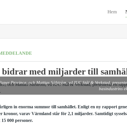
Hem
MEDDELANDE
 bidrar med miljarder till samhäl
Paper Province, och Mattias Säfström, vd IUC Stål & Verkstad, present
basindustrins e
årligen in enorma summor till samhället. Enligt en ny rapport gen
r kronor, varav Värmland står för 2,1 miljarder. Samtidigt syssels
 15 000 personer.