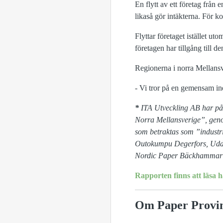
En flytt av ett företag från
likaså gör intäkterna. För 
Flyttar företaget istället u
företagen har tillgång till 
Regionerna i norra Mellansv
- Vi tror på en gemensam ind
*
ITA Utveckling AB har på 
Norra Mellansverige”, geno
som betraktas som ”industr
Outokumpu Degerfors, Udde
Nordic Paper Bäckhammar A
Rapporten finns att läsa hä
Om Paper Provi