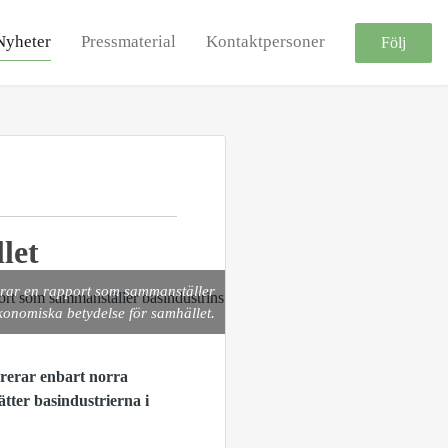
Nyheter
Pressmaterial
Kontaktpersoner
Följ
let
erar en rapport som sammanställer
konomiska betydelse för samhället.
ererar enbart norra
ätter basindustrierna i