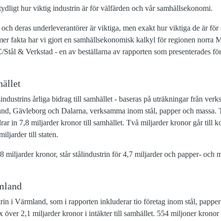
 tydligt hur viktig industrin är för välfärden och vår samhällsekonomi.
n och deras underleverantörer är viktiga, men exakt hur viktiga de är för 
te mer fakta har vi gjort en samhällsekonomisk kalkyl för regionen norra M
Stål & Verkstad - en av beställarna av rapporten som presenterades för 
hället
ndustrins årliga bidrag till samhället - baseras på uträkningar från ve
and, Gävleborg och Dalarna, verksamma inom stål, papper och massa. T
rar in 7,8 miljarder kronor till samhället. Två miljarder kronor går till
iljarder till staten.
8 miljarder kronor, står stålindustrin för 4,7 miljarder och papper- och 
rmland
trin i Värmland, som i rapporten inkluderar tio företag inom stål, pappe
ax över 2,1 miljarder kronor i intäkter till samhället. 554 miljoner krono