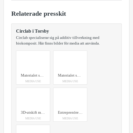
Relaterade presskit
Circlab i Torsby
Circlab specialiserar sig på additiv tillverkning med
biokomposit. Här finns bilder för media att använda.
Materialet som främst används på The Wood Region är biokomposit. En blandning av sågspån och bioplast.
Materialet som främst används på The Wood Region är biokomposit. En blandning av sågspån och bioplast.
MEDIA USE
MEDIA USE
3D-utskift med ett träbaserat material kallat biokompisit hos The Wood Region. Foto: Paper Province
Entreprenörer från hela Sverige kommer till Sysslebäck för att skapa 3D-utsrifter av biokomposit. Med den nya utbildningen blir dragkraften till 3D-tekniken och Torsby kommun ännu starkare. Foto: Paper Province.
MEDIA USE
MEDIA USE