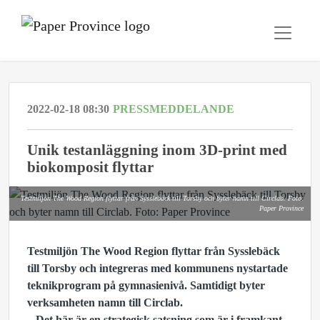
2022-02-18 08:30
PRESSMEDDELANDE
Unik testanläggning inom 3D-print med
biokomposit flyttar
Testmiljön The Wood Region flyttar från Sysslebäck till Torsby och byter namn till Circlab. Foto:
Paper Province
Testmiljön The Wood Region flyttar från Sysslebäck
till Torsby och integreras med kommunens nystartade
teknikprogram på gymnasienivå. Samtidigt byter
verksamheten namn till Circlab.
– Det här är en strategisk satsning som är i framkant