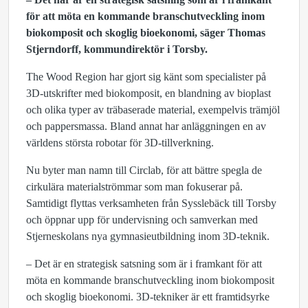
för att möta en kommande branschutveckling inom
biokomposit och skoglig bioekonomi, säger Thomas
Stjerndorff, kommundirektör i Torsby.
The Wood Region har gjort sig känt som specialister på
3D-utskrifter med biokomposit, en blandning av bioplast
och olika typer av träbaserade material, exempelvis trämjöl
och pappersmassa. Bland annat har anläggningen en av
världens största robotar för 3D-tillverkning.
Nu byter man namn till Circlab, för att bättre spegla de
cirkulära materialströmmar som man fokuserar på.
Samtidigt flyttas verksamheten från Sysslebäck till Torsby
och öppnar upp för undervisning och samverkan med
Stjerneskolans nya gymnasieutbildning inom 3D-teknik.
– Det är en strategisk satsning som är i framkant för att
möta en kommande branschutveckling inom biokomposit
och skoglig bioekonomi. 3D-tekniker är ett framtidsyrke